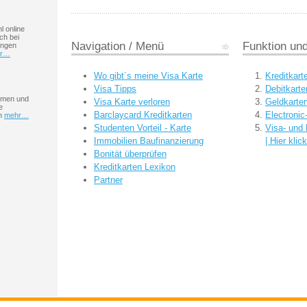
l online
uch bei
Navigation / Menü
Funktion un
ungen
hr…
Wo gibt´s meine Visa Karte
Kreditkart
Visa Tipps
Debitkarte
hmen und
Visa Karte verloren
Geldkarte
e
Barclaycard Kreditkarten
Electroni
en
mehr…
Studenten Vorteil - Karte
Visa- und 
Immobilien Baufinanzierung
| Hier klic
Bonität überprüfen
Kreditkarten Lexikon
Partner