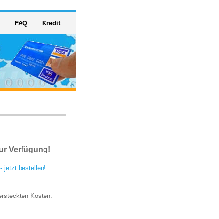
F
AQ
K
redit
zur Verfügung!
versteckten Kosten.