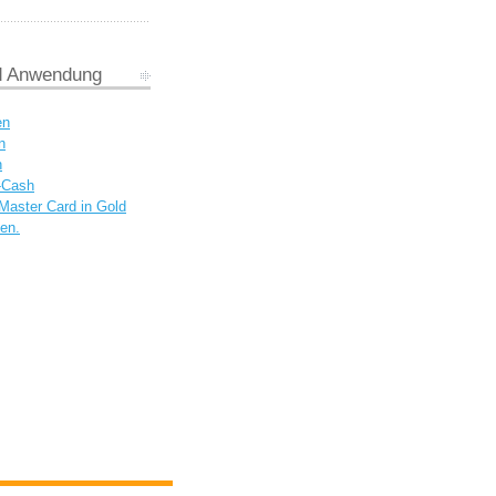
d Anwendung
en
n
n
c-Cash
Master Card in Gold
ken.