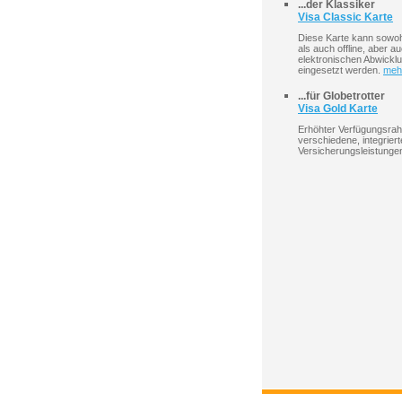
...der Klassiker
Visa Classic Karte
Diese Karte kann sowoh
als auch offline, aber a
elektronischen Abwickl
eingesetzt werden.
me
...für Globetrotter
Visa Gold Karte
Erhöhter Verfügungsra
verschiedene, integriert
Versicherungsleistung