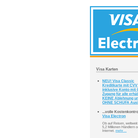
Visa Karten
NEU! Visa Classic
Kreditkarte mit CV
inklusive Konto mit 
Zugang für alle erhäl
KEINE Ablehnung u
OHNE SCHUFA Ausk
...volle Kostenkontro
Visa Electron
Ob auf Reisen, weltweit
5,2 Millionen Händlern o
Internet.
mehr…