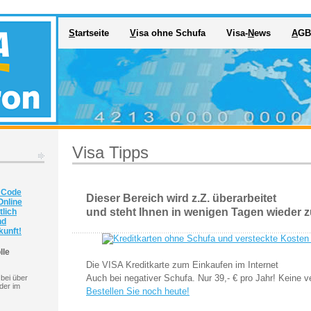
S
tartseite
V
isa ohne Schufa
Visa-
N
ews
A
GB
Visa Tipps
V Code
Dieser Bereich wird z.Z. überarbeitet
Online
und steht Ihnen in wenigen Tagen wieder 
tlich
nd
unft!
lle
Die VISA Kreditkarte zum Einkaufen im Internet
Auch bei negativer Schufa. Nur 39,- € pro Jahr! Keine 
 bei über
der im
Bestellen Sie noch heute!